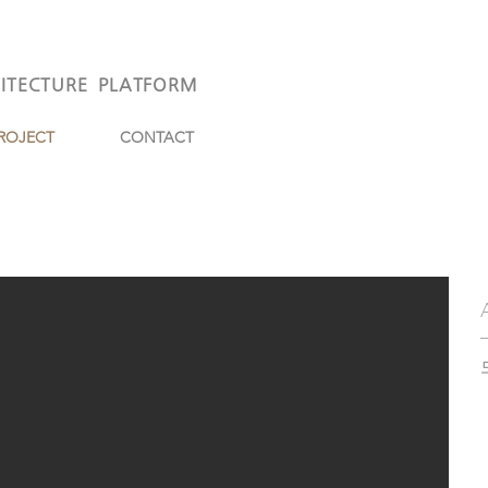
ITECTURE
PLATFORM
ROJECT
CONTACT