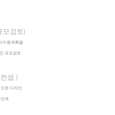
규모검토)
 토지이용계획을
적인 규모검토
컨셉 )
업으로 디자인
 단계