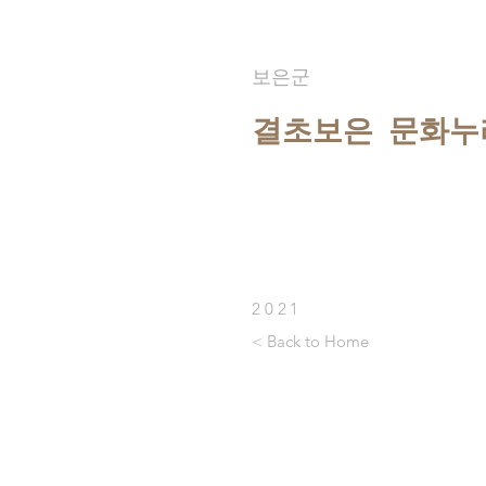
​보은군
​결초보은 문화
2021
< Back to Home